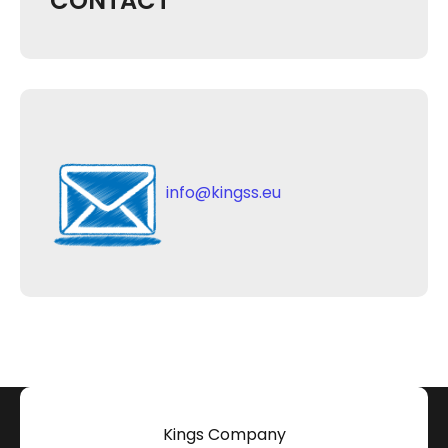
CONTACT
i
n
f
o
@
k
i
n
g
s
s
.
e
u
Kings Company