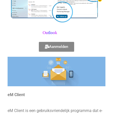
O
u
t
l
o
o
k
Aanmelden
eM Client
eM Client is een gebruiksvriendelijk programma dat e-