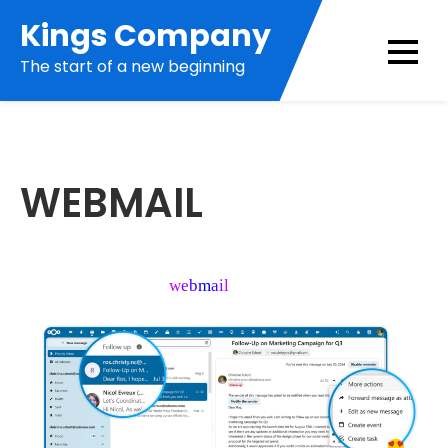
Kings Company
The start of a new beginning
WEBMAIL
w
e
b
m
a
i
l